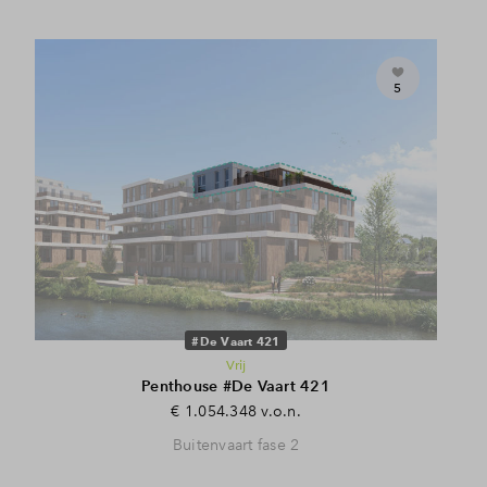
5
#De Vaart 421
Vrij
Penthouse #De Vaart 421
€ 1.054.348 v.o.n.
Buitenvaart fase 2