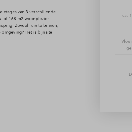
e etages van 3 verschillende
ca. 
6 tot 168 m2 woonplezier
dieping. Zoveel ruimte binnen,
e omgeving? Het is bijna te
Vloe
ge
de 2 privé parkeerplaatsen hebt
 werkelijk alles om aan al jouw
een zeer royale woonkamer en
D
ij van een kookeiland,
 te kiezen, het kan allemaal!
kere latte macchiato of
 aan je voeten. Ga je voor een
je over het Noordhollandsch
uit en ontdek je elke dag iets
handbereik, is hier echt altijd