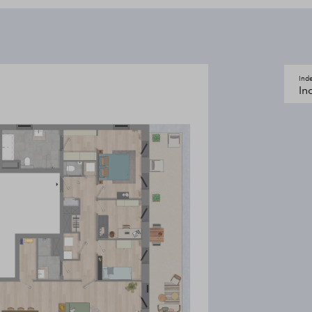
eler en sluit je de dag af. Hier
ojectfase’ en vul je gegevens in.
Ind
als eerste het laatste nieuws,
In
p de verkoop start.