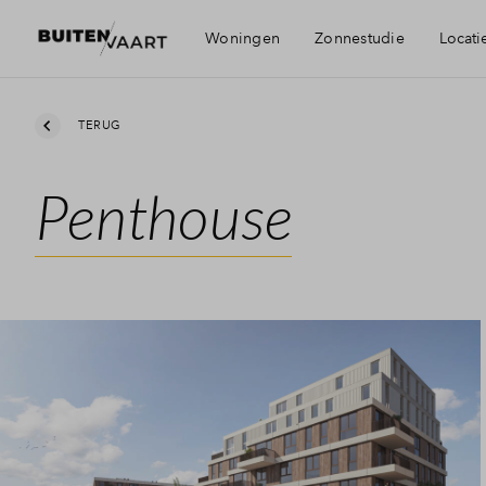
Woningen
Zonnestudie
Locati
Visie
TERUG
Penthouse
Bereikbaarheid
Voorzieningen
Alkmaar en Be