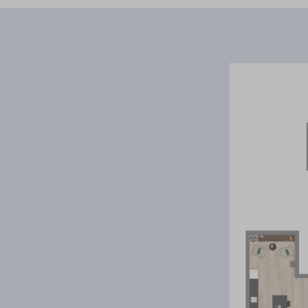
wat te beleven. Eenmaal thuis pak je een fles wijn uit de wijnko
kun je wel aan wennen!
Is een penthouse iets voor jou? Klik dan op ‘aanmelden voor pr
Zo ben je direct geabonneerd op de nieuwsbrief en ontvang je 
bijvoorbeeld over de prijzen, plattegronden of de datum waaro