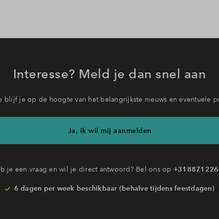
Interesse? Meld je dan snel aan
 blijf je op de hoogte van het belangrijkste nieuws en eventuele p
Ja, ik wil mij aanmelden
b je een vraag en wil je direct antwoord? Bel ons op
+318871226
6 dagen per week beschikbaar (behalve tijdens feestdagen)
vandaag van
09:00 - 18:00 uur