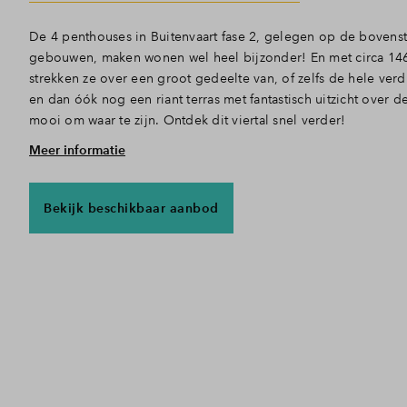
De 4 penthouses in Buitenvaart fase 2, gelegen op de bovenst
gebouwen, maken wonen wel heel bijzonder! En met circa 14
strekken ze over een groot gedeelte van, of zelfs de hele ver
en dan óók nog een riant terras met fantastisch uitzicht over d
mooi om waar te zijn. Ontdek dit viertal snel verder!
Meer informatie
Wonen op niveau
Nadat je de auto in de ondergrondse parkeergarage op 1 van 
gezet, pak je de lift naar boven. Deze unieke woningen hebben
Bekijk beschikbaar aanbod
(woon)wensen te voldoen: 3 slaapkamers, 1 of 2 badkamers, 
een ruim terras op de 3e,4e, 5e of de 6e verdieping. Droom j
thuiswerkplek, walk-in closet of gastenkamer? Hier hoef je niet
Heerlijk leven
Het is zondag. De zon komt op, je stapt uit bed en zet een lek
americano met jouw luxe inbouwkoffiezetapparaat. De dag ligt
wandeling, pak je de fiets of vraagt de dag om een boottocht
Kanaal? Vanuit jouw woning in Buitenvaart trek je er lekker op 
nieuws. En met ook het centrum van Alkmaar en Bergen binnen 