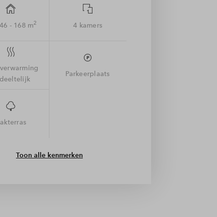
2
146 - 168 m
4 kamers
rverwarming
Parkeerplaats
deeltelijk
akterras
Toon alle kenmerken