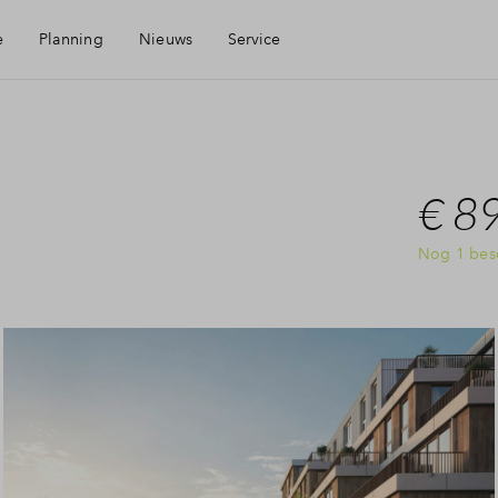
e
Planning
Nieuws
Service
Mijn Eigen Huis
€ 8
Financiele check
Nog 1 bes
Financiering
rgen
Toewijzing
Woning kopen