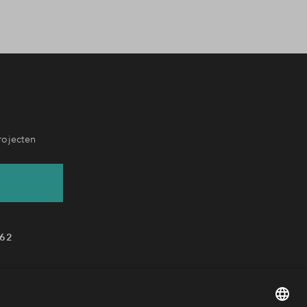
rojecten
62