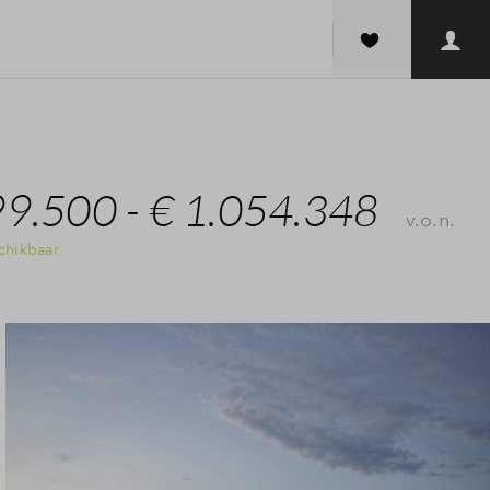
99.500 - € 1.054.348
v.o.n.
chikbaar