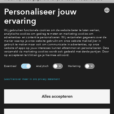
door de wijziging worden beïnvloed en/of onderworpen zijn
aan een wettelijke informatieplicht, zullen wij je ook op de
hoogte brengen van eventuele belangrijke wijzigingen in
onze verklaring inzake gegevensbescherming.
Dit privacy statement is voor het laatst gewijzigd op 5 februari
2026 en is onderworpen aan een jaarlijkse review.
(Versie 3.3)
Interesse? Meld je dan snel aan
Hiermee blijf je op de hoogte van het belangrijkste nieuws en
eventuele projecten
Ja, ik wil mij aanmelden