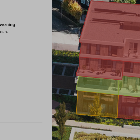
nwoning
.o.n.