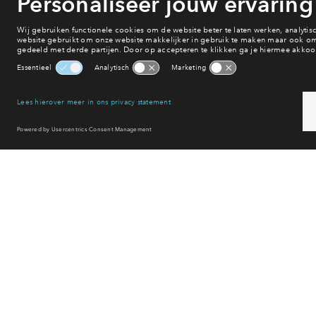
Buitenvaart, groots wonen
online!
Ga jij voor rust, ruimte, reuring? In Buitenvaart komt alles sam