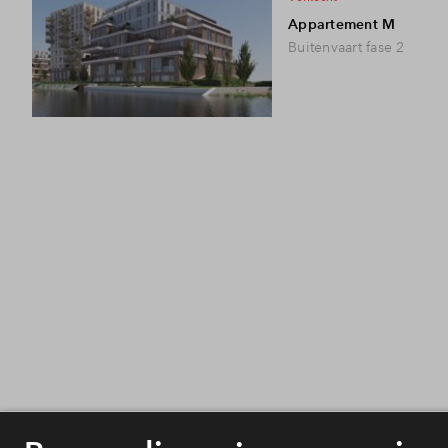
Appartement M
Buitenvaart fase 2
De Boei