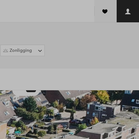
Zonligging
2D
3D