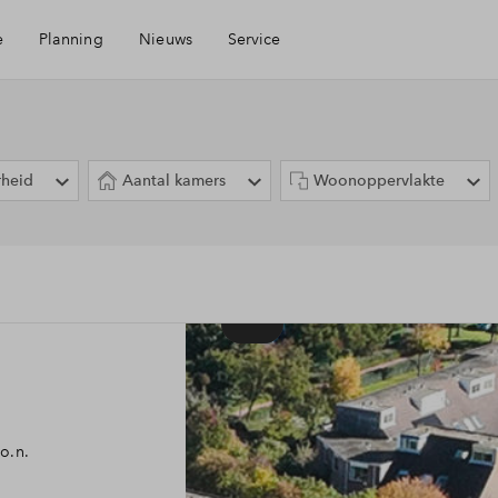
e
Planning
Nieuws
Service
Mijn Eigen Huis
rheid
Aantal kamers
Woonoppervlakte
Financiele check
Financiering
rgen
Toewijzing
Woning kopen
.o.n.