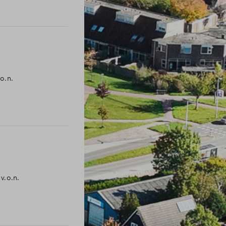
Veelgestelde vragen
Contact
.o.n.
v.o.n.