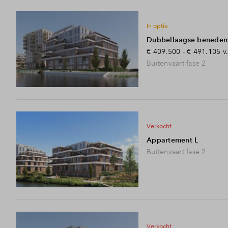
In optie
Dubbellaagse benede
€ 409.500 - € 491.105
v
Buitenvaart fase 2
verkocht
Appartement L
Buitenvaart fase 2
verkocht