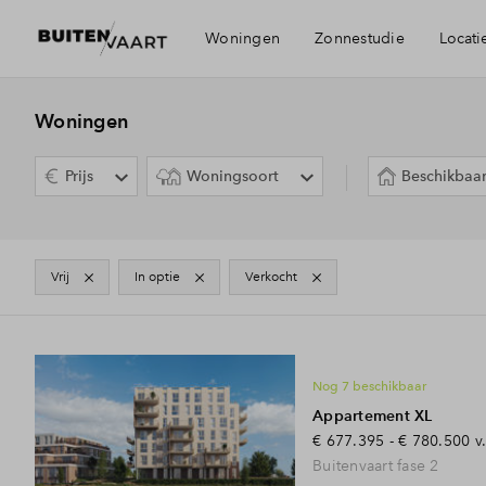
Woningen
Zonnestudie
Locati
Visie
Woningen
Prijs
Woningsoort
Beschikbaa
Bereikbaarheid
Voorzieningen
vrij
In optie
verkocht
6
woningtypes
Alkmaar en Be
Nog 7 beschikbaar
Appartement XL
€ 677.395 - € 780.500
v
Buitenvaart fase 2