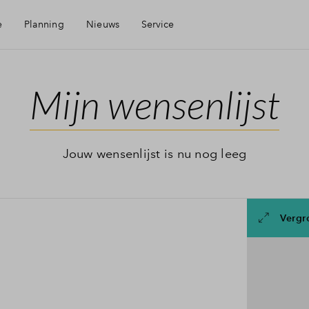
e
Planning
Nieuws
Service
Mijn Eigen Huis
Mijn wensenlijst
Financiele check
Jouw wensenlijst is nu nog leeg
Financiering
Vergr
rgen
Toewijzing
Woning kopen