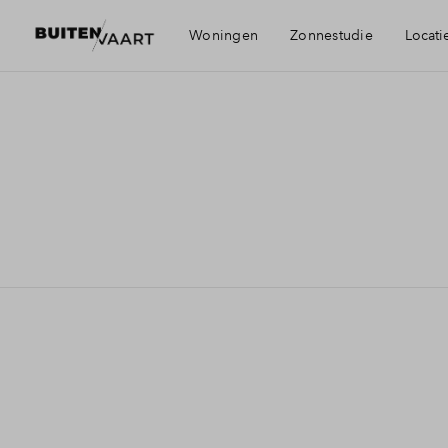
Woningen
Zonnestudie
Locati
Visie
Bereikbaarheid
Voorzieningen
Alkmaar en Be