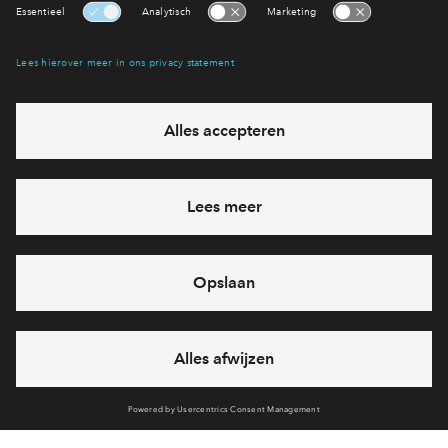
Op de locatie van het voormalig districtskantoor van
Rijkswaterstaat ontstaat straks een aantrekkelijke
woonlocatie aan het Noordhollandsch Kanaal.
Volledige planning
Deel woning
Alternatief aanbod