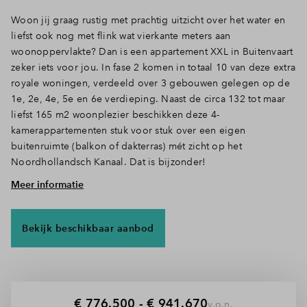
Inloggen
Woon jij graag rustig met prachtig uitzicht over het water en
liefst ook nog met flink wat vierkante meters aan
woonoppervlakte? Dan is een appartement XXL in Buitenvaart
zeker iets voor jou. In fase 2 komen in totaal 10 van deze extra
royale woningen, verdeeld over 3 gebouwen gelegen op de
1e, 2e, 4e, 5e en 6e verdieping. Naast de circa 132 tot maar
liefst 165 m2 woonplezier beschikken deze 4-
kamerappartementen stuk voor stuk over een eigen
buitenruimte (balkon of dakterras) mét zicht op het
Noordhollandsch Kanaal. Dat is bijzonder!
Meer informatie
Prachtig weids uitzicht
Deze appartementen hebben alle ruimte om aan jouw
woonwensen te voldoen. Zo geniet je elke dag van prachtige
Bekijk beschikbaar aanbod
vergezichten en langsvarende bootjes, zowel binnen als vanaf
het grote balkon of terras. De indeling is ideaal en zorgt voor
veel daglicht in de woning. Dit benadrukt het gevoel van
ruimte en ontspanning. Met 2 of zelfs 3 slaapkamers is het aan
jou wat je met de meters doet. Wordt het een hobbyruimte of
€ 776.500 - € 941.670
v.o.n.