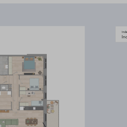
or projectfase’ en vul je
en ontvang je als eerste het
of de datum waarop de verkoop
Ind
In