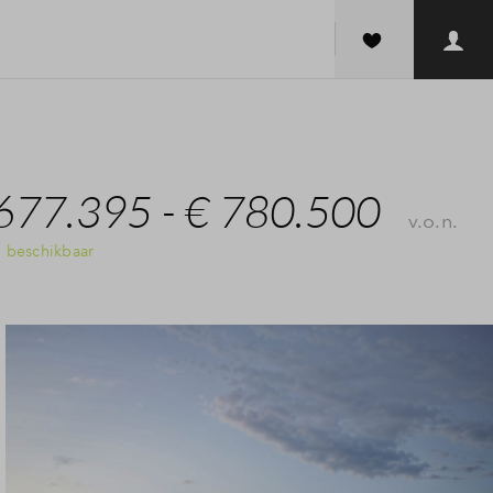
677.395 - € 780.500
v.o.n.
 beschikbaar