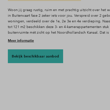
Woon jij graag rustig, ruim en met prachtig uitzicht over het 
in Buitenvaart fase 2 zeker iets voor jou. Verspreid over 2 ge
woningen, verdeeld over de 1e, 2e 3e en 4e verdieping. Naas
tot 121 m2 beschikken deze 3- en 4-kamerappartementen stuk 
buitenruimte mét zicht op het Noordhollandsch Kanaal. Dat is
Meer informatie
Prachtig weids uitzicht
Deze appartementen hebben alle ruimte om aan jouw woonwen
elke dag van prachtige vergezichten en langsvarende bootjes,
Bekijk beschikbaar aanbod
grote balkon. De indeling is ideaal en zorgt voor veel daglic
het gevoel van ruimte en ontspanning. Met 2 of zelfs 3 slaapka
de meters doet. Wordt het een hobbyruimte of logeerkamer voo
Comfort en gemak
Je bereikt de appartementen via de trap of lift. Er is een rui
spullen in op te bergen, ideaal dat je daar geen kamer voor ho
woonkamer en de 2 of 3 slaapkamers, beschikken deze appar
een extra toilet, voorzien van tegelwerk en sanitair. Een grote
voorzien van vloerverwarming. Ofwel, een aangenaam binnen