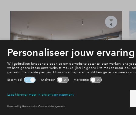
4
#De Baak 507
In optie
Appartement XL #De Baak 507
€ 677.395 v.o.n.
Buitenvaart fase 2