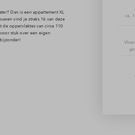
water? Dan is een appartement XL
ca. 
bouwen vind je straks 16 van deze
t de oppervlaktes van circa 110
voor stuk over een eigen
 bijzonder!
Vloe
ge
sen te voldoen. Zo geniet je
 zowel binnen als vanaf het
ht in de woning. Dit benadrukt
mers is het aan jou wat je met
r je gasten? Jij bepaalt.
me berging aanwezig om je
eft op te offeren. Naast de
tementen over een badkamer en
 pré: het hele appartement is
klimaat gegarandeerd.