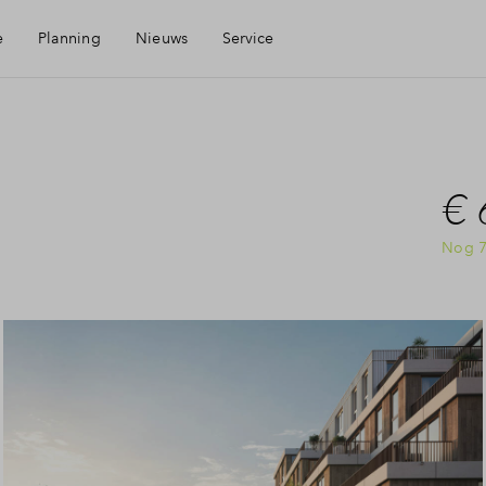
e
Planning
Nieuws
Service
Mijn Eigen Huis
€ 
Financiele check
Nog 7
Financiering
rgen
Toewijzing
Woning kopen