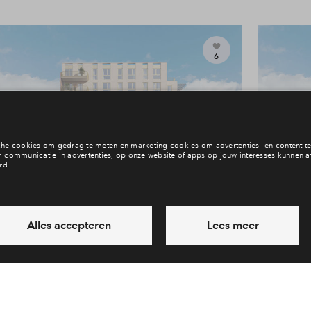
6
#De Baak 522
In optie
Appartement XL #De Baak 522
€ 696.740 v.o.n.
Buitenvaart fase 2