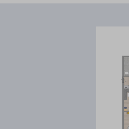
Is een appartement XL iets voor jou? Klik dan op ‘aanmelden vo
gegevens in. Zo ben je direct geabonneerd op de nieuwsbrief 
laatste nieuws, bijvoorbeeld over de prijzen, plattegronden 
start.