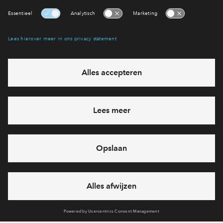
Interesse? Meld je dan snel aan
Hiermee blijf je op de hoogte van het belangrijkste nieuws en
eventuele projecten
Ja, ik wil mij aanmelden
Heb je een vraag en wil je direct antwoord? Bel ons op
+31887122662
6 dagen per week beschikbaar (behalve tijdens
feestdagen)
vandaag gesloten, zaterdag zijn we vanaf
10:00 uur weer
bereikbaar
via chat en telefoon