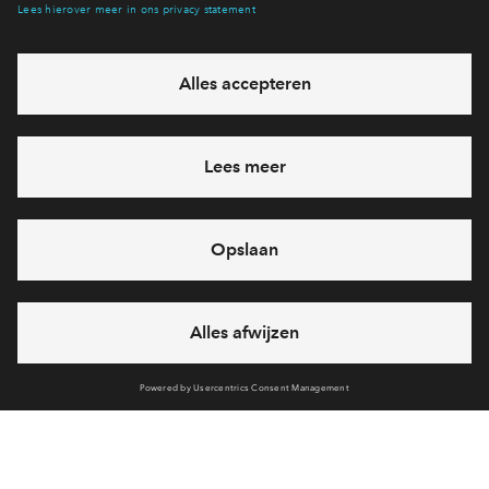
Hiermee blijf je op de hoogte van het belangrijkste nieuws en
eventuele projecten
Ja, ik wil mij aanmelden
Heb je een vraag en wil je direct antwoord? Bel ons op
+31887122662
6 dagen per week beschikbaar (behalve tijdens
feestdagen)
vandaag gesloten, maandag zijn we vanaf
09:00 uur weer
bereikbaar
via telefoon
Cookies
Over BPD