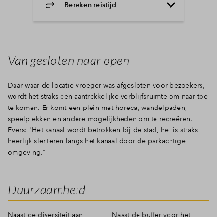
Bereken reistijd
Selecteer vervoermiddel
Selecteer vervoermiddel
Van gesloten naar open
10min
30min
60min
Daar waar de locatie vroeger was afgesloten voor bezoekers,
wordt het straks een aantrekkelijke verblijfsruimte om naar toe
te komen. Er komt een plein met horeca, wandelpaden,
speelplekken en andere mogelijkheden om te recreëren.
Evers: "
Het kanaal wordt betrokken bij de stad, het is straks
Onderwijs
Voorzieningen
Bereikbaarheid
heerlijk slenteren langs het kanaal door de parkachtige
omgeving."
Winkelen
Uitgaan
Sport & spel
Duurzaamheid
Bekijk map
Naast de diversiteit aan
Naast de buffer voor het