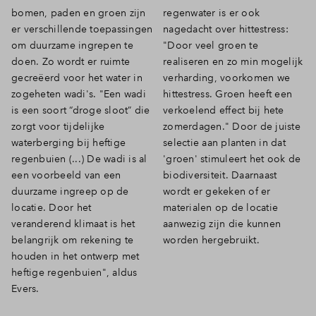
bomen, paden en groen zijn
regenwater is er ook
er verschillende toepassingen
nagedacht over hittestress:
Reset filter
om duurzame ingrepen te
"Door veel groen te
doen. Zo wordt er ruimte
realiseren en zo min mogelijk
gecreëerd voor het water in
verharding, voorkomen we
zogeheten wadi's. "
Een wadi
hittestress. Groen heeft een
is een soort “droge sloot” die
verkoelend effect bij hete
zorgt voor tijdelijke
zomerdagen." Door de juiste
waterberging bij heftige
selectie aan planten in dat
regenbuien (...) De wadi is al
'groen' stimuleert het ook de
een voorbeeld van een
biodiversiteit. Daarnaast
duurzame ingreep op de
wordt er gekeken of er
locatie. Door het
materialen op de locatie
veranderend klimaat is het
aanwezig zijn die kunnen
belangrijk om rekening te
worden hergebruikt.
houden in het ontwerp met
heftige regenbuien", aldus
Evers.