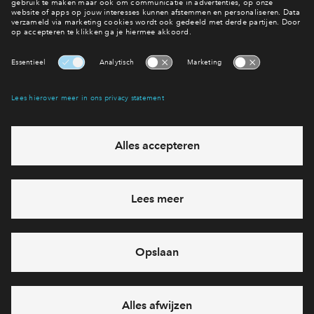
Nog beschikbaar
Bekijk aanbod
Interesse? Meld je dan snel aan
Hiermee blijf je op de hoogte van het belangrijkste nieuws en
eventuele projecten
Ja, ik wil mij aanmelden
Heb je een vraag en wil je direct antwoord? Bel ons op
+31887122662
6 dagen per week beschikbaar (behalve tijdens
feestdagen)
vandaag gesloten, maandag zijn we vanaf
09:00 uur weer
bereikbaar