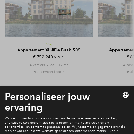
Vrij
Appartement XL #De Baak 505
Appartemen
€ 752.240 v.o.n.
€ 8
2
4 kamers
ca. 117 m
4 kam
Buitenvaart fase 2
Buit
Bekijk alle woningen